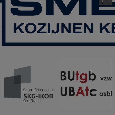
laatste Blog- Post
Bekijk gauw onze
!
×
Keurmerken &
Kwaliteitslabels