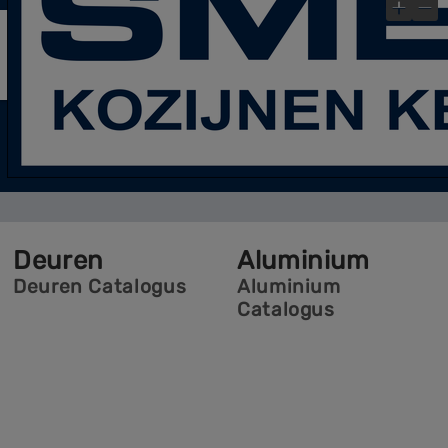
laatste Blog- Post
Bekijk gauw onze
!
×
Bekijk hier onze brochures en
mogelijkheden
SMEBO Brochures & Catalogi
Deuren
Aluminium
Deuren Catalogus
Aluminium
Catalogus