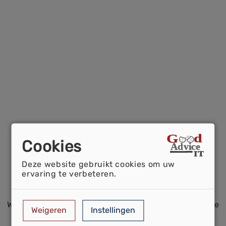
Cookies
Deze website gebruikt cookies om uw
ervaring te verbeteren.
Wilt u meer mogelijkheden bekijken, of ziet u niet de
Weigeren
Instellingen
brochure die u wilt?