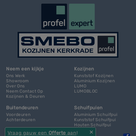
Neem een kijkje
Kozijnen
Ons Werk
Kunststof Kozijnen
Showroom
Aluminium Kozijnen
Over Ons
LUMO
Neem Contact Op
LUMOBLOC
Kozijnen & Deuren
Buitendeuren
Schuifpuien
Voordeuren
Aluminium Schuifpui
Achterdeuren
Kunststof Schuifpui
Houten Schuifpui
Vraag gauw een
Offerte
aan
!
×