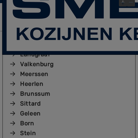
laatste Blog- Post
Bekijk gauw onze
!
×
Plaatsen
Kerkrade
Landgraaf
Valkenburg
Meerssen
Heerlen
Brunssum
Sittard
Geleen
Born
Stein