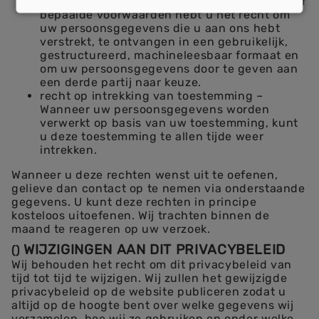
recht op gegevensoverdraagbaarheid – Onder
bepaalde voorwaarden hebt u het recht om
uw persoonsgegevens die u aan ons hebt
verstrekt, te ontvangen in een gebruikelijk,
gestructureerd, machineleesbaar formaat en
om uw persoonsgegevens door te geven aan
een derde partij naar keuze.
recht op intrekking van toestemming –
Wanneer uw persoonsgegevens worden
verwerkt op basis van uw toestemming, kunt
u deze toestemming te allen tijde weer
intrekken.
Wanneer u deze rechten wenst uit te oefenen,
gelieve dan contact op te nemen via onderstaande
gegevens. U kunt deze rechten in principe
kosteloos uitoefenen. Wij trachten binnen de
maand te reageren op uw verzoek.
WIJZIGINGEN AAN DIT PRIVACYBELEID
(
)
Wij behouden het recht om dit privacybeleid van
tijd tot tijd te wijzigen. Wij zullen het gewijzigde
privacybeleid op de website publiceren zodat u
altijd op de hoogte bent over welke gegevens wij
verzamelen, hoe wij ze gebruiken en onder welke