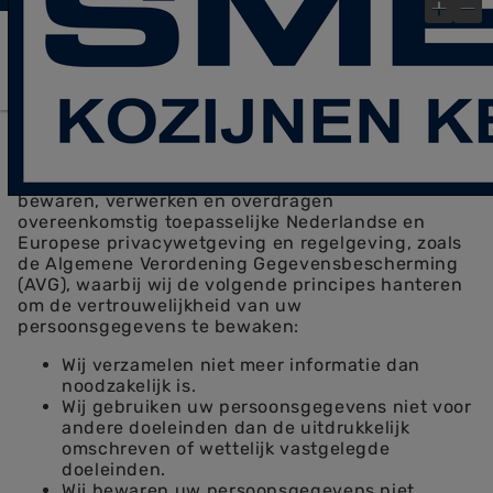
laatste Blog- Post
Bekijk gauw onze
!
×
Service Voorwaarden
Privacy
(
)
Wij hechten veel waarde aan het beschermen en
het respecteren van uw persoonsgegevens. Uw
persoonsgegevens zullen wij alleen verzamelen,
bewaren, verwerken en overdragen
overeenkomstig toepasselijke Nederlandse en
Europese privacywetgeving en regelgeving, zoals
de Algemene Verordening Gegevensbescherming
(AVG), waarbij wij de volgende principes hanteren
om de vertrouwelijkheid van uw
persoonsgegevens te bewaken:
Wij verzamelen niet meer informatie dan
noodzakelijk is.
Wij gebruiken uw persoonsgegevens niet voor
andere doeleinden dan de uitdrukkelijk
omschreven of wettelijk vastgelegde
doeleinden.
Wij bewaren uw persoonsgegevens niet