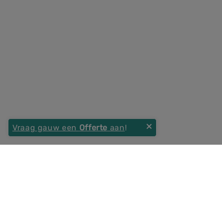
Vraag gauw een
Offerte
aan
!
×
Was deze pagina nuttig?