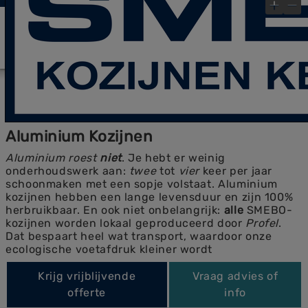
laatste Blog- Post
Bekijk gauw onze
!
×
Aluminium Kozijnen
Aluminium roest
niet
. Je hebt er weinig
onderhoudswerk aan:
twee
tot
vier
keer per jaar
schoonmaken met een sopje volstaat. Aluminium
kozijnen hebben een lange levensduur en zijn 100%
herbruikbaar. En ook niet onbelangrijk:
alle
SMEBO-
kozijnen worden lokaal geproduceerd door
Profel
.
Dat bespaart heel wat transport, waardoor onze
ecologische voetafdruk kleiner wordt
Krijg vrijblijvende
Vraag advies of
offerte
info