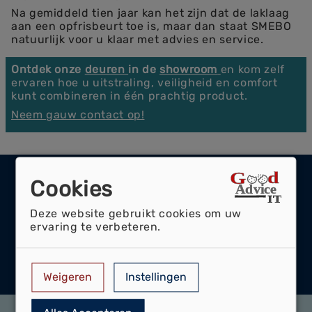
Na gemiddeld tien jaar kan het zijn dat de laklaag
aan een opfrisbeurt toe is, maar dan staat SMEBO
natuurlijk voor u klaar met advies en service.
Ontdek onze
deuren
in de
showroom
en kom zelf
ervaren hoe u uitstraling, veiligheid en comfort
kunt combineren in één prachtig product.
Neem gauw contact op!
Portfolio
Cookies
Maak kennis met ons portfolio
Deze website gebruikt cookies om uw
In ons portfolio kunt u kennis maken met
ervaring te verbeteren.
onze expertise.
Portfolio Bekijken
Weigeren
Instellingen