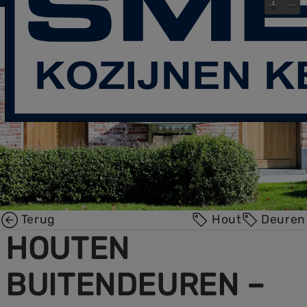
laatste Blog- Post
Bekijk gauw onze
!
×
Terug
Hout
Deuren
HOUTEN
BUITENDEUREN –