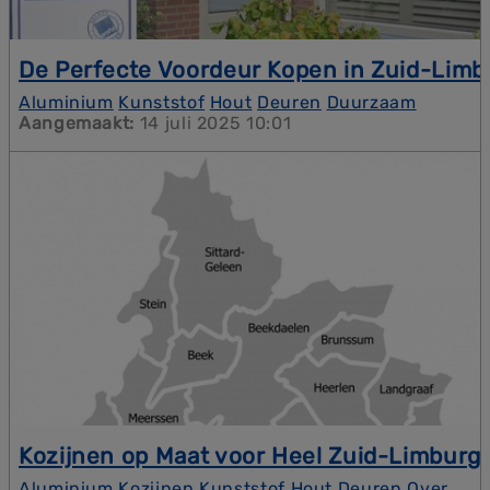
De Perfecte Voordeur Kopen in Zuid-Limb
Uw voordeur is het visitekaartje van uw huis.
Aluminium
Kunststof
Hout
Deuren
Duurzaam
Ontdek hoe u met de kunststof, aluminium of
Aangemaakt:
14 juli 2025 10:01
houten deuren van SMEBO de perfecte eerste
indruk maakt in Zuid-Limburg.
Kozijnen op Maat voor Heel Zuid-Limburg
Zuid-Limburg kent vele woningstijlen, van
Aluminium
Kozijnen
Kunststof
Hout
Deuren
Over