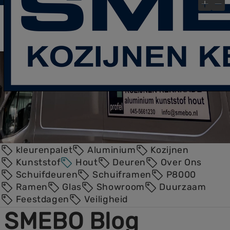
laatste Blog- Post
Bekijk gauw onze
!
×
kleurenpalet
Aluminium
Kozijnen
Kunststof
Hout
Deuren
Over Ons
Schuifdeuren
Schuiframen
P8000
Ramen
Glas
Showroom
Duurzaam
Feestdagen
Veiligheid
SMEBO Blog