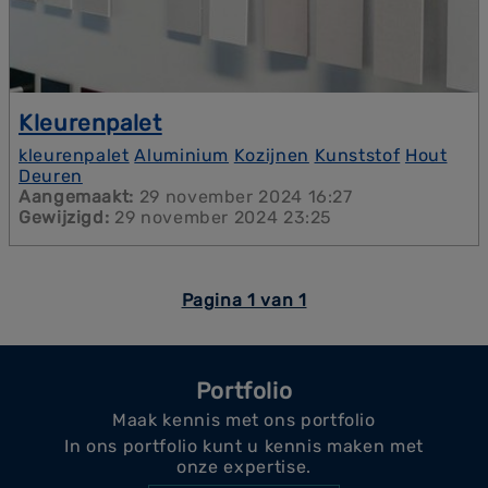
Kleurenpalet
Klanten kunnen kiezen uit een breed scala aan
kleurenpalet
Aluminium
Kozijnen
Kunststof
Hout
kleuren die perfect passen bij elke stijl van woning,
Deuren
van klassiek tot modern.
Aangemaakt:
29 november 2024 16:27
Gewijzigd:
29 november 2024 23:25
Pagina 1 van 1
Portfolio
Maak kennis met ons portfolio
In ons portfolio kunt u kennis maken met
onze expertise.