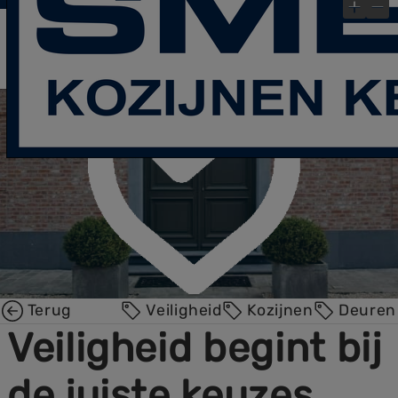
laatste Blog- Post
Bekijk gauw onze
!
×
Terug
Veiligheid
Kozijnen
Deuren
Veiligheid begint bij
de juiste keuzes