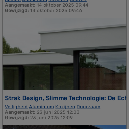
Limburg. Ontdek hoe het nieuwe aluminium gamma
Aangemaakt:
14 oktober 2025 09:44
van SMEBO zorgt voor maximale lichtinval,
Gewijzigd:
14 oktober 2025 09:46
superieure isolatie en optimale veiligheid.
Strak Design, Slimme Technologie: De Ech
Ontdek alles over Profel aluminium kozijnen bij
Veiligheid
Aluminium
Kozijnen
Duurzaam
SMEBO. Van Politiekeurmerk Veilig Wonen tot
Aangemaakt:
23 juni 2025 12:03
superieure isolatie en de unieke TRIPLE P
Gewijzigd:
23 juni 2025 12:09
bescherming.