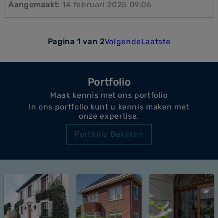
SMEBO in Kerkrade bieden we precies het
Aangemaakt:
14 februari 2025 09:06
maatwerk dat daarbij past. Wij leveren en
installeren kozijnen door de hele regio, van Vaals
tot Echt, en zorgen voor een resultaat dat naadloos
aansluit op uw woonwensen.
Pagina 1 van 2
Volgende
Laatste
Portfolio
Maak kennis met ons portfolio
In ons portfolio kunt u kennis maken met
onze expertise.
Portfolio Bekijken