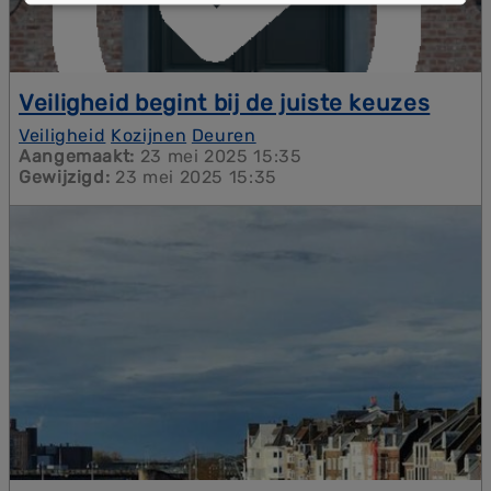
Veiligheid begint bij de juiste keuzes
Bij
Veiligheid
SMEBO Kozijnen Kerkrade
Kozijnen
Deuren
staat uw veiligheid
voorop. Of het nu gaat om deuren of glas—wij
Aangemaakt:
23 mei 2025 15:35
bieden oplossingen die inbraakpogingen vertragen,
Gewijzigd:
23 mei 2025 15:35
schade beperken en uw wooncomfort verhogen.