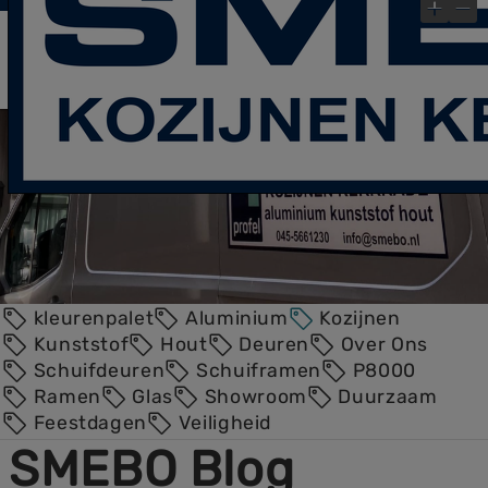
laatste Blog- Post
Bekijk gauw onze
!
×
kleurenpalet
Aluminium
Kozijnen
Kunststof
Hout
Deuren
Over Ons
Schuifdeuren
Schuiframen
P8000
Ramen
Glas
Showroom
Duurzaam
Feestdagen
Veiligheid
SMEBO Blog