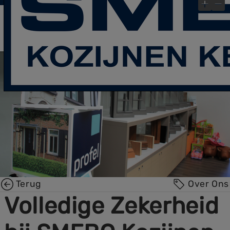
laatste Blog- Post
Bekijk gauw onze
!
×
Terug
Over Ons
Volledige Zekerheid