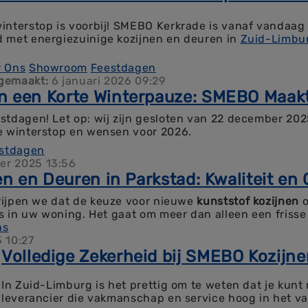
interstop is voorbij! SMEBO Kerkrade is vanaf vandaag
 met energiezuinige kozijnen en deuren in
Zuid-Limbu
r Ons
Showroom
Feestdagen
gemaakt:
6 januari 2026 09:29
 een Korte Winterpauze: SMEBO Maakt 
stdagen! Let op: wij zijn gesloten van 22 december 202
e winterstop en wensen voor 2026.
stdagen
er 2025 13:56
en en Deuren in Parkstad: Kwaliteit e
rijpen we dat de keuze voor nieuwe
kunststof kozijnen
o
is in uw woning. Het gaat om meer dan alleen een frisse u
 aan wooncomfort, veiligheid en energiebesparing.
ns
 10:27
Volledige Zekerheid bij SMEBO Kozijne
In Zuid-Limburg is het prettig om te weten dat je kunt
leverancier die vakmanschap en service hoog in het v