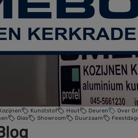
 Blog- Post
!
Kozijnen
Kunststof
Hout
Deuren
Over O
en
Glas
Showroom
Duurzaam
Feestdag
Blog