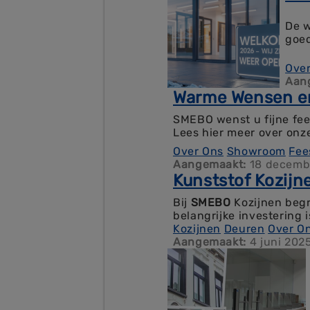
De w
goed
Ove
Aan
Warme Wensen en
SMEBO wenst u fijne fee
Lees hier meer over onz
Over Ons
Showroom
Fee
Aangemaakt:
18 decemb
Kunststof Kozijn
Bij
SMEBO
Kozijnen beg
belangrijke investering 
beslissing die bijdraagt
Kozijnen
Deuren
Over O
Aangemaakt:
4 juni 2025