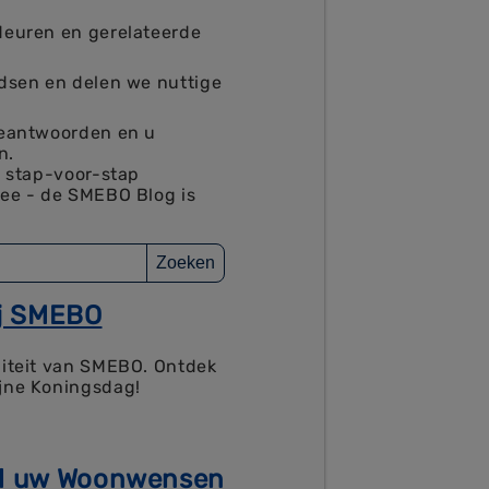
deuren en gerelateerde
idsen en delen we nuttige
beantwoorden en u
n.
, stap-voor-stap
ree - de SMEBO Blog is
Zoeken
ij SMEBO
liteit van SMEBO. Ontdek
ijne Koningsdag!
al uw Woonwensen