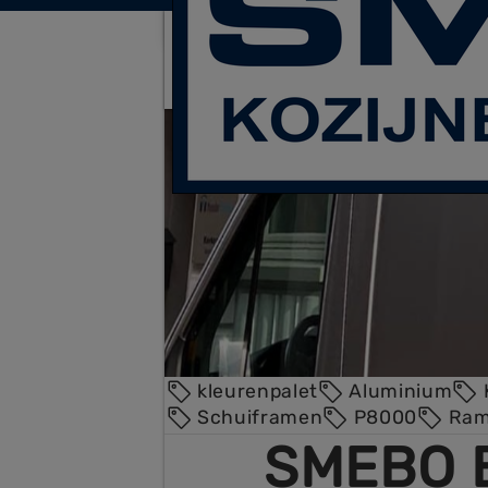
laatste
Bekijk gauw onze
kleurenpalet
Aluminium
Schuiframen
P8000
Ram
SMEBO 