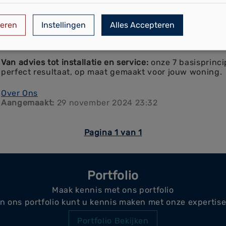
Showroom
Over Ons
eren
Instellingen
Alles Accepteren
Aangemaakt:
7 februari 2025 01:33
Onze Basisprincipes
Van advies tot installatie en service:
onze 7 basisprinci
perfect resultaat, op maat gemaakt voor jouw woning.
Over Ons
Aangemaakt:
29 november 2024 23:32
Pagina 1 van 1
Portfolio
Maak kennis met ons portfolio
In ons portfolio kunt u kennis maken met onze expertise
Portfolio Bekijken