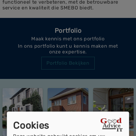
functioneel te verbeteren, met de betrouwbare
service en kwaliteit die SMEBO biedt.
Portfolio
Maak kennis met ons portfolio
In ons portfolio kunt u kennis maken met
onze expertise.
Portfolio Bekijken
Cookies