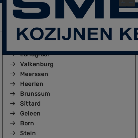
laatste Blog- Post
Bekijk gauw onze
!
×
Plaatsen
Kerkrade
Landgraaf
Valkenburg
Meerssen
Heerlen
Brunssum
Sittard
Geleen
Born
Stein