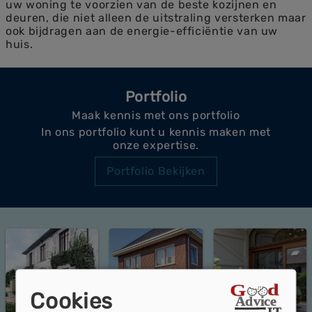
uw woning te voorzien van de beste kozijnen en
deuren, die niet alleen de uitstraling versterken maar
ook bijdragen aan de energie-efficiëntie van uw
huis.
Portfolio
Maak kennis met ons portfolio
In ons portfolio kunt u kennis maken met
onze expertise.
Portfolio Bekijken
Cookies