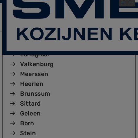
laatste Blog- Post
Bekijk gauw onze
!
×
Plaatsen
Kerkrade
Landgraaf
Valkenburg
Meerssen
Heerlen
Brunssum
Sittard
Geleen
Born
Stein