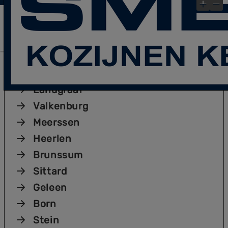
laatste Blog- Post
Bekijk gauw onze
!
×
Plaatsen
Kerkrade
Landgraaf
Valkenburg
Meerssen
Heerlen
Brunssum
Sittard
Geleen
Born
Stein