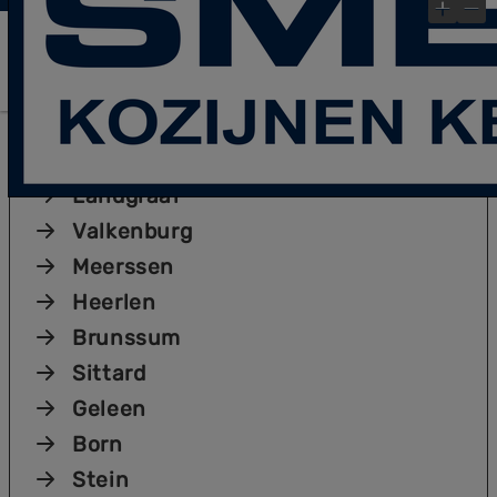
laatste Blog- Post
Bekijk gauw onze
!
×
Plaatsen
Kerkrade
Landgraaf
Valkenburg
Meerssen
Heerlen
Brunssum
Sittard
Geleen
Born
Stein