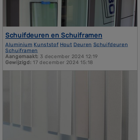
Schuifdeuren en Schuiframen
Schuifdeuren en schuiframen zijn de
Aluminium
Kunststof
Hout
Deuren
Schuifdeuren
ultieme
oplossingen voor iedereen die zijn huis wil
Schuiframen
transformeren met
Aangemaakt:
3 december 2024 12:19
stijl
,
functionaliteit
en
ruimte-
optimalisatie
Gewijzigd:
17 december 2024 15:18
.