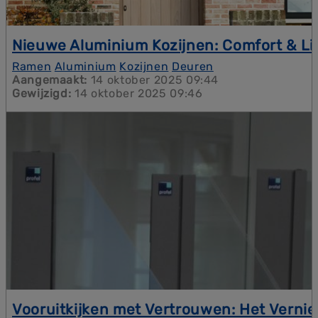
Nieuwe Aluminium Kozijnen: Comfort & Li
De dagen worden korter en kouder in Zuid-
Ramen
Aluminium
Kozijnen
Deuren
Limburg. Ontdek hoe het nieuwe aluminium gamma
Aangemaakt:
14 oktober 2025 09:44
van SMEBO zorgt voor maximale lichtinval,
Gewijzigd:
14 oktober 2025 09:46
superieure isolatie en optimale veiligheid.
Vooruitkijken met Vertrouwen: Het Vern