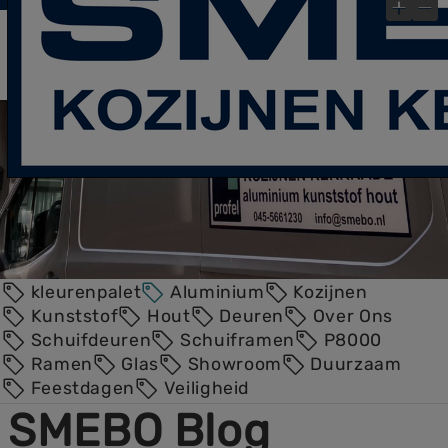
laatste Blog- Post
Bekijk gauw onze
!
×
kleurenpalet
Aluminium
Kozijnen
Kunststof
Hout
Deuren
Over Ons
Schuifdeuren
Schuiframen
P8000
Ramen
Glas
Showroom
Duurzaam
Feestdagen
Veiligheid
SMEBO Blog