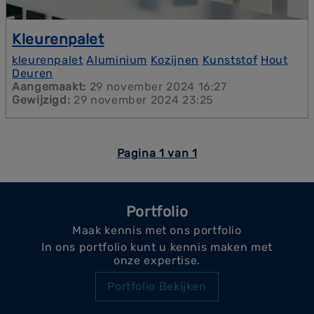
Kleurenpalet
Klanten kunnen kiezen uit een breed scala aan
kleurenpalet
Aluminium
Kozijnen
Kunststof
Hout
kleuren die perfect passen bij elke stijl van woning,
Deuren
van klassiek tot modern.
Aangemaakt:
29 november 2024 16:27
Gewijzigd:
29 november 2024 23:25
Pagina 1 van 1
Portfolio
Maak kennis met ons portfolio
In ons portfolio kunt u kennis maken met
onze expertise.
Portfolio Bekijken