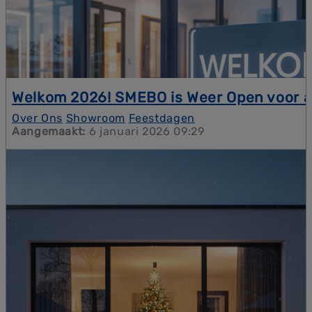
Welkom 2026! SMEBO is Weer Open voor 
De winterstop is voorbij! SMEBO Kerkrade is vanaf
Over Ons
Showroom
Feestdagen
vandaag weer open. Start 2026 goed met
Aangemaakt:
6 januari 2026 09:29
energiezuinige kozijnen en deuren in
Zuid-Limburg
.