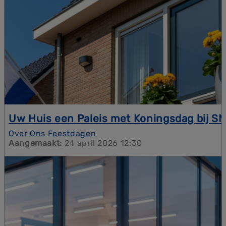
Uw Huis een Paleis met Koningsdag bij 
Maak van uw woning een paleis met de koninklijke
Over Ons
Feestdagen
kwaliteit van SMEBO. Ontdek onze duurzame
Aangemaakt:
24 april 2026 12:30
kozijnen en deuren in Zuid-Limburg. Fijne
Koningsdag!