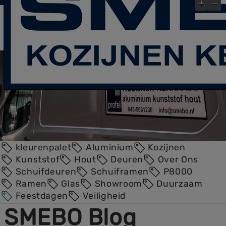
laatste Blog- Post
Bekijk gauw onze
!
×
kleurenpalet
Aluminium
Kozijnen
Kunststof
Hout
Deuren
Over Ons
Schuifdeuren
Schuiframen
P8000
Ramen
Glas
Showroom
Duurzaam
Feestdagen
Veiligheid
SMEBO Blog